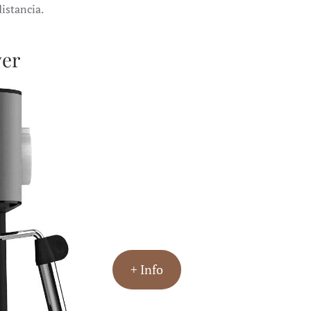
istancia.
wer
+ Info