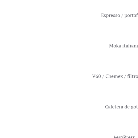
Espresso / portaf
Moka italian
V60 / Chemex / filtr
Cafetera de go
AeroPress