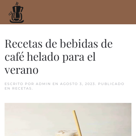
Ir
al
contenido
principal
Recetas de bebidas de
café helado para el
verano
ESCRITO POR
ADMIN
EN
AGOSTO 3, 2023
. PUBLICADO
EN
RECETAS
.