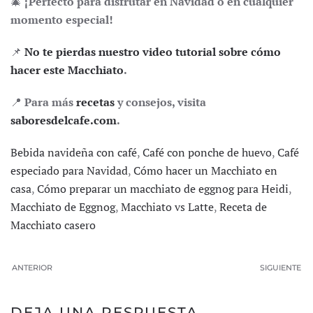
🎄
¡Perfecto para disfrutar en Navidad o en cualquier
momento especial!
📌
No te pierdas nuestro video tutorial sobre cómo
hacer este Macchiato
.
📍
Para más
recetas
y consejos, visita
saboresdelcafe.com
.
Bebida navideña con café
,
Café con ponche de huevo
,
Café
especiado para Navidad
,
Cómo hacer un Macchiato en
casa
,
Cómo preparar un macchiato de eggnog para Heidi
,
Macchiato de Eggnog
,
Macchiato vs Latte
,
Receta de
Macchiato casero
ANTERIOR
SIGUIENTE
DEJA UNA RESPUESTA