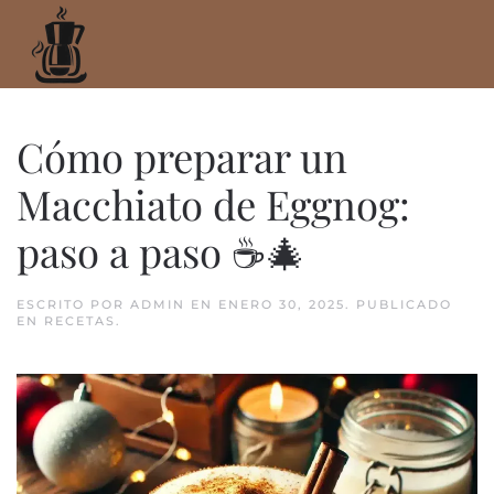
Ir
al
contenido
principal
Cómo preparar un
Macchiato de Eggnog:
paso a paso ☕🎄
ESCRITO POR
ADMIN
EN
ENERO 30, 2025
. PUBLICADO
EN
RECETAS
.