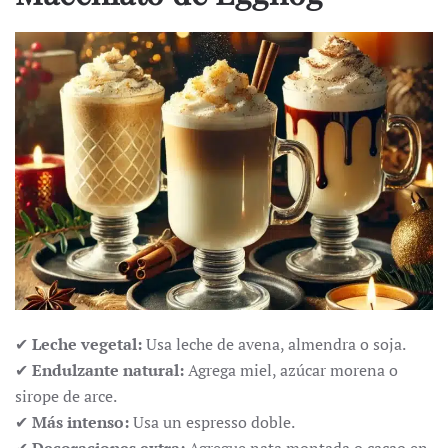
✔
Leche vegetal:
Usa leche de avena, almendra o soja.
✔
Endulzante natural:
Agrega miel, azúcar morena o
sirope de arce.
✔
Más intenso:
Usa un espresso doble.
✔
Decoraciones extra:
Agregue nata montada o cacao en