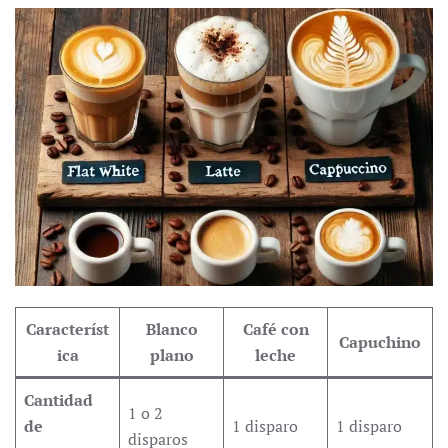
Característ
Blanco
Café con
Capuchino
ica
plano
leche
Cantidad
1 o 2
de
1 disparo
1 disparo
disparos