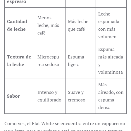
espresso
Leche
Menos
Cantidad
Más leche
espumada
leche, más
de leche
que café
con más
café
volumen
Espuma
Textura de
Microespu
Espuma
más aireada
la leche
ma sedosa
ligera
y
voluminosa
Más
Intenso y
Suave y
aireado, con
Sabor
equilibrado
cremoso
espuma
densa
Como ves, el Flat White se encuentra entre un cappuccino
y un latte, pero su enfoque está en mantener una textura