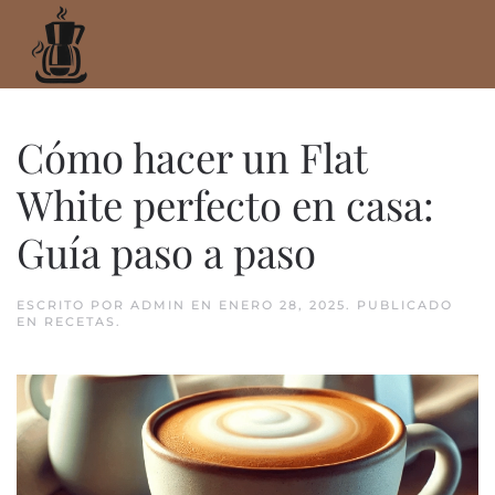
Ir
al
contenido
principal
Cómo hacer un Flat
White perfecto en casa:
Guía paso a paso
ESCRITO POR
ADMIN
EN
ENERO 28, 2025
. PUBLICADO
EN
RECETAS
.