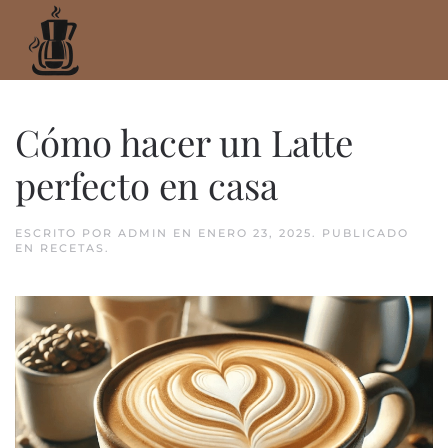
Ir
al
contenido
principal
Cómo hacer un Latte
perfecto en casa
ESCRITO POR
ADMIN
EN
ENERO 23, 2025
. PUBLICADO
EN
RECETAS
.