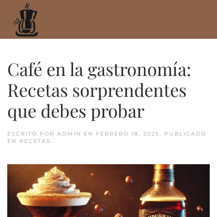
Ir
al
contenido
principal
Café en la gastronomía:
Recetas sorprendentes
que debes probar
ESCRITO POR
ADMIN
EN
FEBRERO 18, 2025
. PUBLICADO
EN
RECETAS
.