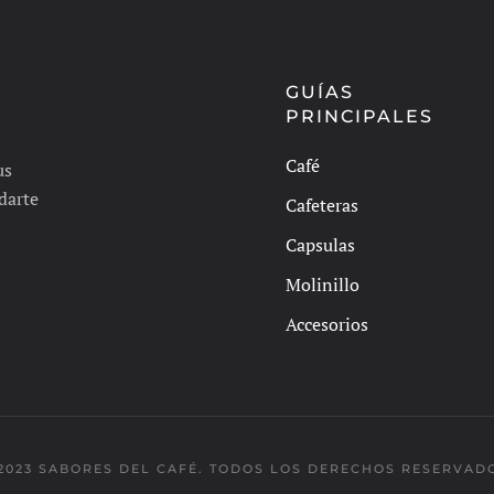
GUÍAS
PRINCIPALES
Café
us
darte
Cafeteras
Capsulas
Molinillo
Accesorios
2023 SABORES DEL CAFÉ. TODOS LOS DERECHOS RESERVAD